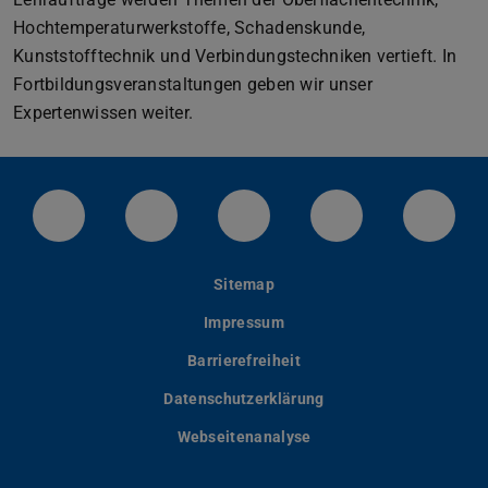
Hochtemperaturwerkstoffe, Schadenskunde,
Kunststofftechnik und Verbindungstechniken vertieft. In
Fortbildungsveranstaltungen geben wir unser
Expertenwissen weiter.
LinkedIn-Seite der TU Darmstadt
Instagram-Kanal der TU Darmstad
Bluesky-Kanal der TU D
Facebook-Seite
YouTu
Sitemap
Impressum
Barrierefreiheit
Datenschutzerklärung
Webseitenanalyse