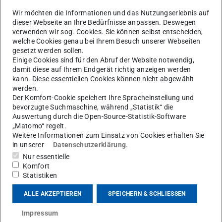
Wir möchten die Informationen und das Nutzungserlebnis auf
dieser Webseite an Ihre Bedürfnisse anpassen. Deswegen
verwenden wir sog. Cookies. Sie können selbst entscheiden,
welche Cookies genau bei Ihrem Besuch unserer Webseiten
Studieren und lernen am Fachgebiet und Institut für
gesetzt werden sollen.
Werkstoffkunde
Einige Cookies sind für den Abruf der Website notwendig,
damit diese auf Ihrem Endgerät richtig anzeigen werden
Wir sorgen für Lehre, Aus- und Weiterbildung auf
kann. Diese essentiellen Cookies können nicht abgewählt
höchstem Niveau, aufbauend auf breitem und tiefem
werden.
Der Komfort-Cookie speichert Ihre Spracheinstellung und
forschungsgetriebenen Grundlagenwissen.
bevorzugte Suchmaschine, während „Statistik“ die
Auswertung durch die Open-Source-Statistik-Software
Bei der Forschung und Entwicklung steht die
„Matomo“ regelt.
ganzheitliche Bewertung von Bauteileigenschaften,
Weitere Informationen zum Einsatz von Cookies erhalten Sie
resultierend aus den konstruktiven Werkstoff- und den
in unserer
Datenschutzerklärung
.
funktionellen Oberflächeneigenschaften im Mittelpunkt.
Nur essentielle
Komfort
Die Erfahrung aus diesen Arbeitsbereichen ermöglicht uns
Statistiken
die Klärung komplexer Schadensfälle. In der
ALLE AKZEPTIEREN
SPEICHERN & SCHLIESSEN
Materialprüfung und bei der Überwachung ermitteln wir
mechanische, physikalische und chemische
Impressum
Eigenschaften von Werkstoffen, Halbzeugen, Bauteilen