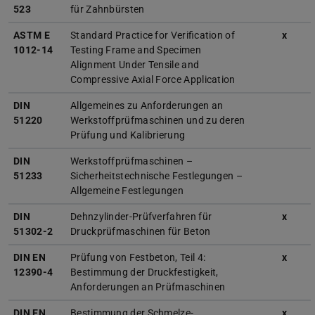
523
für Zahnbürsten
ASTM E
Standard Practice for Verification of
x
1012-14
Testing Frame and Specimen
Alignment Under Tensile and
Compressive Axial Force Application
DIN
Allgemeines zu Anforderungen an
51220
Werkstoffprüfmaschinen und zu deren
Prüfung und Kalibrierung
DIN
Werkstoffprüfmaschinen –
51233
Sicherheitstechnische Festlegungen –
Allgemeine Festlegungen
DIN
Dehnzylinder-Prüfverfahren für
x
51302-2
Druckprüfmaschinen für Beton
DIN EN
Prüfung von Festbeton, Teil 4:
x
12390-4
Bestimmung der Druckfestigkeit,
Anforderungen an Prüfmaschinen
DIN EN
Bestimmung der Schmelze-
x