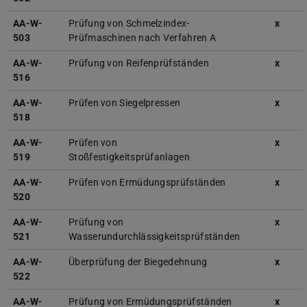
AA-W-
Prüfung von Schmelzindex-
x
503
Prüfmaschinen nach Verfahren A
AA-W-
Prüfung von Reifenprüfständen
x
516
AA-W-
Prüfen von Siegelpressen
x
518
AA-W-
Prüfen von
x
519
Stoßfestigkeitsprüfanlagen
AA-W-
Prüfen von Ermüdungsprüfständen
x
520
AA-W-
Prüfung von
x
521
Wasserundurchlässigkeitsprüfständen
AA-W-
Überprüfung der Biegedehnung
x
522
AA-W-
Prüfung von Ermüdungsprüfständen
x