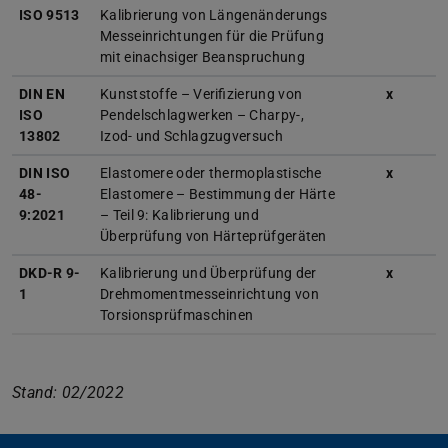
ISO 9513
Kalibrierung von Längenänderungs
Messeinrichtungen für die Prüfung
mit einachsiger Beanspruchung
DIN EN
Kunststoffe – Verifizierung von
x
ISO
Pendelschlagwerken – Charpy-,
13802
Izod- und Schlagzugversuch
DIN ISO
Elastomere oder thermoplastische
x
48-
Elastomere – Bestimmung der Härte
9:2021
– Teil 9: Kalibrierung und
Überprüfung von Härteprüfgeräten
DKD-R 9-
Kalibrierung und Überprüfung der
x
1
Drehmomentmesseinrichtung von
Torsionsprüfmaschinen
Stand: 02/2022