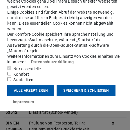
welche Cookies genau bei Ihrem Besuch unserer Webseiten
gesetzt werden sollen.
DIN
Dehnzylinder-Prüfverfahren für
x
Einige Cookies sind für den Abruf der Website notwendig,
51302-2
Druckprüfmaschinen für Beton
damit diese auf Ihrem Endgerät richtig anzeigen werden
kann. Diese essentiellen Cookies können nicht abgewählt
DIN
Prüfung von Vorrichtungen zur
x
werden.
51308
Krafterzeugung und -messung im
Der Komfort-Cookie speichert Ihre Spracheinstellung und
Bauwesen -Spannvorrichtungen,
bevorzugte Suchmaschine, während „Statistik“ die
Hydraulikzylinder, Dynamometer für
Auswertung durch die Open-Source-Statistik-Software
Spannzwecke
„Matomo“ regelt.
Weitere Informationen zum Einsatz von Cookies erhalten Sie
DIN
Kalibrierung von
x
in unserer
Datenschutzerklärung
.
51309
Drehmomentmessgeräten für
Nur essentielle
statische Drehmomente
Komfort
Statistiken
DIN
Biegeversuch und
x
53435
Schlagbiegeversuch an Dynstat-
ALLE AKZEPTIEREN
SPEICHERN & SCHLIESSEN
Probekörpern
Impressum
DIN
Bestimmung der Rückprall-
x
53512
Elastizität (Schob-Pendel)
DIN EN
Prüfung von Festbeton, Teil 4:
x
12390-4
Bestimmung der Druckfestigkeit,