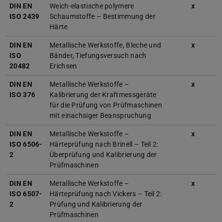
DIN EN
Weich-elastische polymere
x
ISO 2439
Schaumstoffe – Bestimmung der
Härte
DIN EN
Metallische Werkstoffe, Bleche und
x
ISO
Bänder, Tiefungsversuch nach
20482
Erichsen
DIN EN
Metallische Werkstoffe –
x
ISO 376
Kalibrierung der Kraftmessgeräte
für die Prüfung von Prüfmaschinen
mit einachsiger Beanspruchung
DIN EN
Metallische Werkstoffe –
x
ISO 6506-
Härteprüfung nach Brinell – Teil 2:
2
Überprüfung und Kalibrierung der
Prüfmaschinen
DIN EN
Metallische Werkstoffe –
x
ISO 6507-
Härteprüfung nach Vickers – Teil 2:
2
Prüfung und Kalibrierung der
Prüfmaschinen