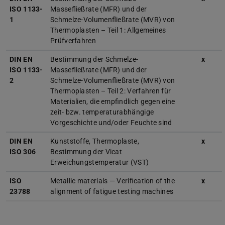
ISO 1133-
Massefließrate (MFR) und der
1
Schmelze-Volumenfließrate (MVR) von
Thermoplasten – Teil 1: Allgemeines
Prüfverfahren
DIN EN
Bestimmung der Schmelze-
x
ISO 1133-
Massefließrate (MFR) und der
2
Schmelze-Volumenfließrate (MVR) von
Thermoplasten – Teil 2: Verfahren für
Materialien, die empfindlich gegen eine
zeit- bzw. temperaturabhängige
Vorgeschichte und/oder Feuchte sind
DIN EN
Kunststoffe, Thermoplaste,
x
ISO 306
Bestimmung der Vicat
Erweichungstemperatur (VST)
ISO
Metallic materials — Verification of the
x
23788
alignment of fatigue testing machines