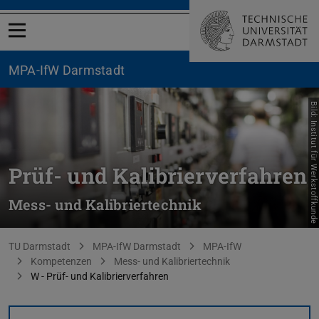
Menü öffnen
MPA-IfW Darmstadt
Bild: Institut für Werkstoffkunde
Prüf- und Kalibrierverfahren
Mess- und Kalibriertechnik
Sie befinden sich hier:
TU Darmstadt
MPA-IfW Darmstadt
MPA-IfW
Kompetenzen
Mess- und Kalibriertechnik
W - Prüf- und Kalibrierverfahren