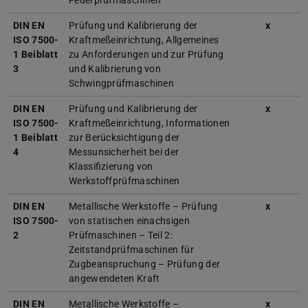
Federprüfmaschinen
DIN EN
Prüfung und Kalibrierung der
x
ISO 7500-
Kraftmeßeinrichtung, Allgemeines
1 Beiblatt
zu Anforderungen und zur Prüfung
3
und Kalibrierung von
Schwingprüfmaschinen
DIN EN
Prüfung und Kalibrierung der
x
ISO 7500-
Kraftmeßeinrichtung, Informationen
1 Beiblatt
zur Berücksichtigung der
4
Messunsicherheit bei der
Klassifizierung von
Werkstoffprüfmaschinen
DIN EN
Metallische Werkstoffe – Prüfung
x
ISO 7500-
von statischen einachsigen
2
Prüfmaschinen – Teil 2:
Zeitstandprüfmaschinen für
Zugbeanspruchung – Prüfung der
angewendeten Kraft
DIN EN
Metallische Werkstoffe –
x