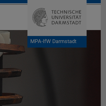
Suche öffnen
Zur Start
MPA-IfW Darmstadt