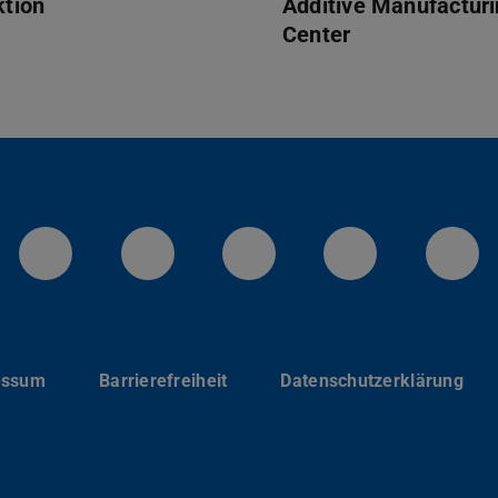
ktion
Additive Manufactur
Center
LinkedIn-Seite der TU Darmstadt
Instagram-Kanal der TU 
Bluesky-Kanal de
Facebook-
You
essum
Barrierefreiheit
Datenschutzerklärung