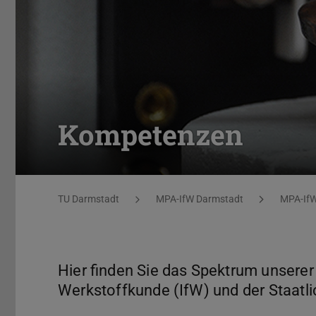
Kompetenzen
Sie befinden sich hier:
TU Darmstadt
MPA-IfW Darmstadt
MPA-If
Hier finden Sie das Spektrum unserer
Werkstoffkunde (IfW) und der Staatl