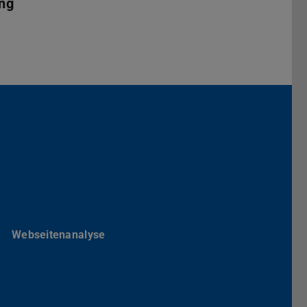
ing
Darmstadt
r TU Darmstadt
Seite der TU Darmstadt
Tube-Kanal der TU Darmstadt
Webseitenanalyse