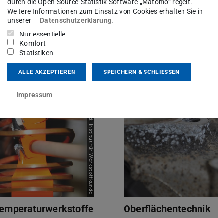
Bild: Institut für Werkstoffkunde
durch die Open-Source-Statistik-Software „Matomo“ regelt.
Weitere Informationen zum Einsatz von Cookies erhalten Sie in
unserer
Datenschutzerklärung
.
Nur essentielle
Komfort
Statistiken
stoffe und Verbunde
Mess- und Kalibriert
ALLE AKZEPTIEREN
SPEICHERN & SCHLIESSEN
Impressum
Bild: Institut für Werkstoffkunde
emperaturwerkstoffe
Oberflächentechnik