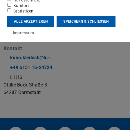
Komfort
Technischer Mitarbeiter
Statistiken
Arbeitsgebiet(e)
ALLE AKZEPTIEREN
SPEICHERN & SCHLIESSEN
Mechanisch-technologische Prüfungen an mineralischen
Impressum
Baustoffen und Bauteilen
Kontakt
kuno.kleitsch@tu-...
+49 6151 16-24724
L1|16
Ottilie-Bock-Straße 3
64287
Darmstadt