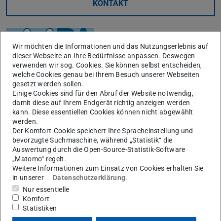
KONTAKT
Wir möchten die Informationen und das Nutzungserlebnis auf
dieser Webseite an Ihre Bedürfnisse anpassen. Deswegen
verwenden wir sog. Cookies. Sie können selbst entscheiden,
welche Cookies genau bei Ihrem Besuch unserer Webseiten
gesetzt werden sollen.
Einige Cookies sind für den Abruf der Website notwendig,
damit diese auf Ihrem Endgerät richtig anzeigen werden
kann. Diese essentiellen Cookies können nicht abgewählt
werden.
Tätigkeitsschwerpunkte
Der Komfort-Cookie speichert Ihre Spracheinstellung und
bevorzugte Suchmaschine, während „Statistik“ die
Untersuchung des Kriechermüdungsverhaltens, auch in
Auswertung durch die Open-Source-Statistik-Software
„Matomo“ regelt.
thermomechanischen (TMF-) Versuchen und unter
Weitere Informationen zum Einsatz von Cookies erhalten Sie
kombinierter Dehnwechsel- und Kriechbeanspruchung
in unserer
Datenschutzerklärung
.
Formulierung und Verifizierung von Gesetzen für
Nur essentielle
Komfort
Verformung und Schädigung unter zyklischer
Statistiken
Beanspruchung