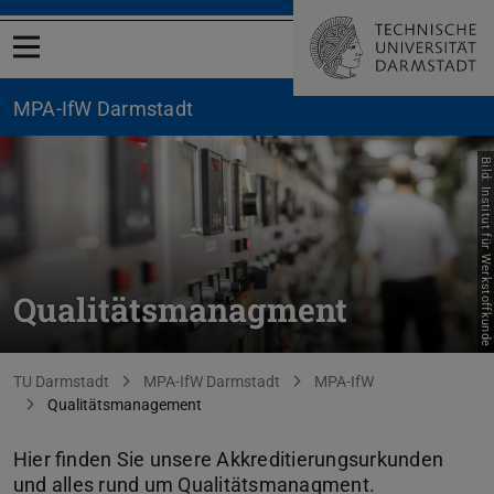
Menü öffnen
MPA-IfW Darmstadt
Bild: Institut für Werkstoffkunde
Qualitätsmanagment
Sie befinden sich hier:
TU Darmstadt
MPA-IfW Darmstadt
MPA-IfW
Qualitätsmanagement
Hier finden Sie unsere Akkreditierungsurkunden
und alles rund um Qualitätsmanagment.