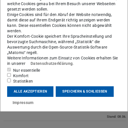
welche Cookies genau bei Ihrem Besuch unserer Webseiten
DAkkS Urkunde
D-PL-
(PDF-Datei)
(wird in neuem Ta
(PD
(wi
gesetzt werden sollen.
Prüflabor Teil-
11048-
Einige Cookies sind für den Abruf der Website notwendig,
Akkredierung
01-02
damit diese auf Ihrem Endgerät richtig anzeigen werden
Werkstoffprüfung
kann. Diese essentiellen Cookies können nicht abgewählt
werden.
DAkkS Urkunde
D-K-
(PDF-Datei)
(wird in neuem Tab geöffnet)
(PDF-Datei)
(wird in neuem Ta
Siehe D-K-110
Der Komfort-Cookie speichert Ihre Spracheinstellung und
bevorzugte Suchmaschine, während „Statistik“ die
Kalibrierlabor
11048-
01-02
Auswertung durch die Open-Source-Statistik-Software
01-00
„Matomo“ regelt.
Weitere Informationen zum Einsatz von Cookies erhalten Sie
DAkkS Urkunde
D-K-
(PDF-Datei)
(wird in neuem Tab geöffnet)
(PDF-Datei)
(wird in neuem Ta
Keine
in unserer
Datenschutzerklärung
.
Kalibrierlabor
11048-
Nur essentielle
(Teil-
01-01
Komfort
Akkredierung)
Statistiken
DAkkS Urkunde
D-K-
(PDF-Datei)
(wird in neuem Tab geöffnet)
(PDF-Datei)
(wird in neuem Ta
(PD
(wi
ALLE AKZEPTIEREN
SPEICHERN & SCHLIESSEN
Kalibrierlabor
11048-
(Teil-
01-02
Impressum
Akkredierung)
Stand: 08.06.