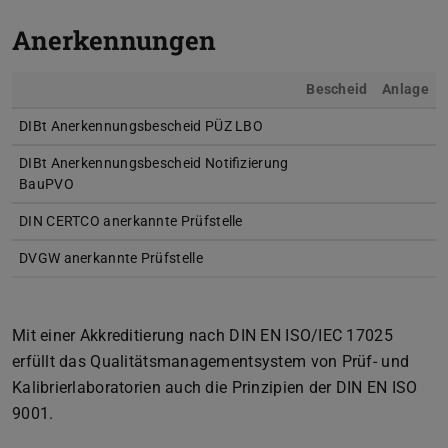
Anerkennungen
Bescheid
Anlage
DIBt Anerkennungsbescheid PÜZ LBO
(PDF-Datei)
(wird in neuem
(PDF
(wir
DIBt Anerkennungsbescheid Notifizierung
(PDF-Datei)
(wird in neuem
BauPVO
DIN CERTCO anerkannte Prüfstelle
(PDF-Datei)
(wird in neuem
DVGW anerkannte Prüfstelle
(PDF-Datei)
(wird in neuem
Mit einer Akkreditierung nach DIN EN ISO/IEC 17025
erfüllt das Qualitätsmanagementsystem von Prüf- und
Kalibrierlaboratorien auch die Prinzipien der DIN EN ISO
9001.