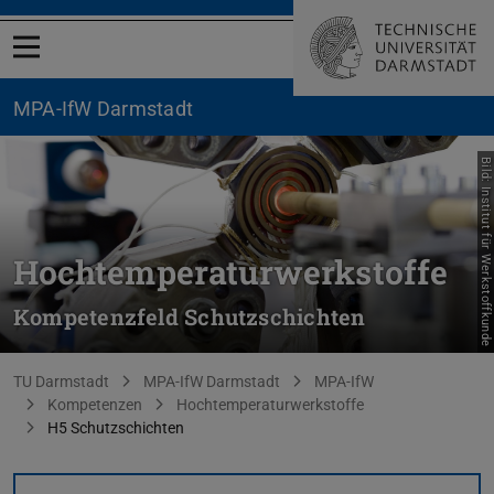
Menü öffnen
MPA-IfW Darmstadt
Bild: Institut für Werkstoffkunde
Hochtemperaturwerkstoffe
Kompetenzfeld Schutzschichten
Sie befinden sich hier:
TU Darmstadt
MPA-IfW Darmstadt
MPA-IfW
Kompetenzen
Hochtemperaturwerkstoffe
H5 Schutzschichten