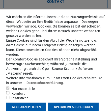
KONTAKT
Wir möchten die Informationen und das Nutzungserlebnis auf
dieser Webseite an Ihre Bedürfnisse anpassen. Deswegen
verwenden wir sog. Cookies. Sie können selbst entscheiden,
welche Cookies genau bei Ihrem Besuch unserer Webseiten
gesetzt werden sollen.
Einige Cookies sind für den Abruf der Website notwendig,
damit diese auf Ihrem Endgerät richtig anzeigen werden
kann. Diese essentiellen Cookies können nicht abgewählt
werden.
Der Komfort-Cookie speichert Ihre Spracheinstellung und
Tätigkeitsschwerpunkte
bevorzugte Suchmaschine, während „Statistik“ die
Auswertung durch die Open-Source-Statistik-Software
„Matomo“ regelt.
Untersuchung des Hochtemperaturverhaltens von
Weitere Informationen zum Einsatz von Cookies erhalten Sie
Oberflächen und Schutzschichten, auch keramischen
in unserer
Datenschutzerklärung
.
Wärmedämmschichten unter statischer oder zyklischer
Nur essentielle
Komfort
Beanspruchung
Statistiken
ALLE AKZEPTIEREN
SPEICHERN & SCHLIESSEN