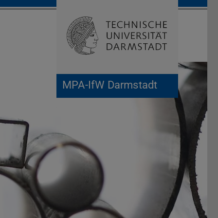
Suche öffnen
Zur Start
MPA-IfW Darmstadt