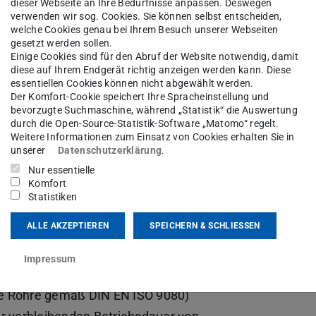
dieser Webseite an Ihre Bedürfnisse anpassen. Deswegen
verwenden wir sog. Cookies. Sie können selbst entscheiden,
welche Cookies genau bei Ihrem Besuch unserer Webseiten
stik und Modellierung bündelt die
gesetzt werden sollen.
Einige Cookies sind für den Abruf der Website notwendig, damit
hes Kunststoffe und Verbunde auf dem Gebiet
diese auf Ihrem Endgerät richtig anzeigen werden kann. Diese
aueranalyse von Werkstoffen, Halbzeugen und
essentiellen Cookies können nicht abgewählt werden.
Der Komfort-Cookie speichert Ihre Spracheinstellung und
en.
bevorzugte Suchmaschine, während „Statistik“ die Auswertung
durch die Open-Source-Statistik-Software „Matomo“ regelt.
Weitere Informationen zum Einsatz von Cookies erhalten Sie in
unserer
Datenschutzerklärung
.
en Festigkeit von Thermoplasten in
Nur essentielle
Komfort
 (z.B. Bestimmung der Zeitstand-
Statistiken
ten Rohren angelehnt an DIN EN ISO 1167-1 bis -4
ALLE AKZEPTIEREN
SPEICHERN & SCHLIESSEN
asser- und Gasversorgung, Trinkwasser- und
 sowie Industrierohre
Impressum
uer von Halbzeugen und Bauteilen (z.B.
te Rohre gemäß DIN EN ISO 9080)